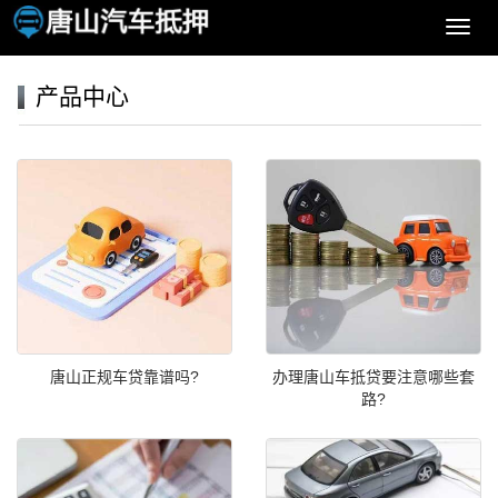
导
航
菜
产品中心
单
唐山正规车贷靠谱吗?
办理唐山车抵贷要注意哪些套
路?